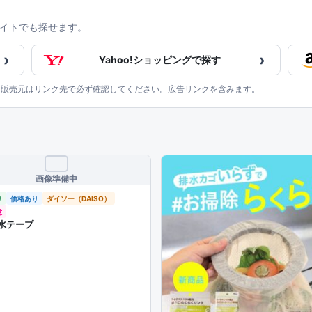
イトでも探せます。
›
›
Yahoo!ショッピングで探す
、販売元はリンク先で必ず確認してください。広告リンクを含みます。
画像準備中
り
価格あり
ダイソー（DAISO）
意
水テープ