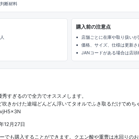
判断材料
購入前の注意点
い人
店舗ごとに在庫や取り扱いが
価格、サイズ、仕様は更新さ
JANコードがある場合は店
優秀すぎるので全力でオススメします。
ど吹きかけた途端どんどん浮いてタオルでふき取るだけでめち
p3vjH5x3N
6年12月27日
ーでも購入することができます。クエン酸や重曹は水回りのお