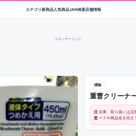
カテゴリ
新商品
人気商品
JAN検索
店舗情報
スポンサーリンク
掃除
重曹クリーナ
注
在庫・取り扱いは店
意
ードや商品名を控え