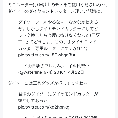
ミニルーターは6v以上のモノをご使用くださいね～。
ダイソーのダイヤモンドカッターが凄いと話題に。
ダイソーツールやるな～。なかなか使える
ぞ。しかしダイヤモンドカッターにしてビ
ット交換したら今度は抜けなくなった(￣▽
￣;)さてどうしよ。このままダイヤモンド
カッター専用ルーターにするかf(^_^;
pic.twitter.com/L8Gwhqn3tX
— イカ四駆@フレキ&ホエイル挑戦中
(@waterline1974)
2016年4月22日
ダイソーには工具グッズが揃ってますね～。
君津のダイソーにダイヤモンドカッターが
復帰しておった
pic.twitter.com/xq2hbnkg
— とよし魔 (@boxmanjp_TYSM)
2013年