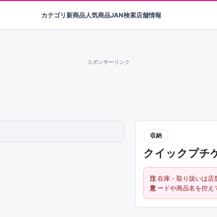
カテゴリ
新商品
人気商品
JAN検索
店舗情報
スポンサーリンク
収納
クイックプチ
注
在庫・取り扱いは店
意
ードや商品名を控え