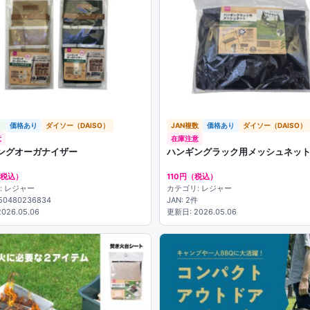
り
価格あり
ダイソー（DAISO）
JAN複数
価格あり
ダイソー（DAISO）
意
在庫注意
ングオーガナイザー
ハンギングラック用メッシュネッ
（税込）
110円（税込）
: レジャー
カテゴリ: レジャー
550480236834
JAN: 2件
026.05.06
更新日: 2026.05.06