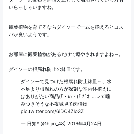
いらっしゃいますね。
観葉植物を育てるならダイソーで一式を揃えるとコス
パが良いようです。
お部屋に観葉植物があるだけで癒やされますよね～。
ダイソーの根腐れ防止の鉢皿です。
ダイソーで見つけた根腐れ防止鉢皿～、水
不足より根腐れの方が深刻な室内鉢植えに
はありがたい商品(｢・ω・)｢ ｶﾞｵｰ…って噛
みつきそうな不夜城
#多肉植物
pic.twitter.com/6iDC4ZIo3Z
— 日知* (@hijiri_48)
2016年4月24日