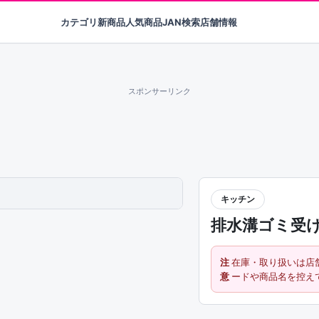
カテゴリ
新商品
人気商品
JAN検索
店舗情報
スポンサーリンク
キッチン
排水溝ゴミ受
注
在庫・取り扱いは店
意
ードや商品名を控え