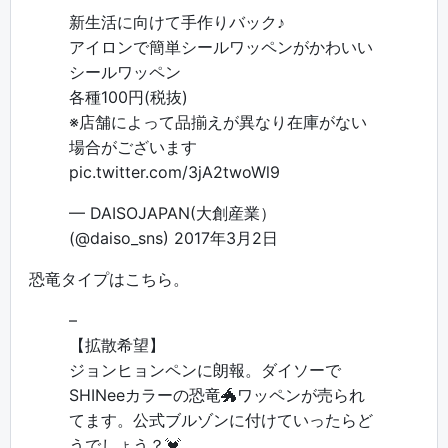
新生活に向けて手作りバック♪
アイロンで簡単シールワッペンがかわいい
シールワッペン
各種100円(税抜)
※店舗によって品揃えが異なり在庫がない
場合がございます
pic.twitter.com/3jA2twoWl9
— DAISOJAPAN(大創産業）
(@daiso_sns)
2017年3月2日
恐竜タイプはこちら。
–
【拡散希望】
ジョンヒョンペンに朗報。ダイソーで
SHINeeカラーの恐竜🐲ワッペンが売られ
てます。公式ブルゾンに付けていったらど
うでしょう？💓