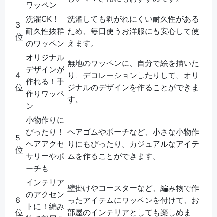
ワッペン
洗濯OK！
洗濯しても剥がれにくい耐久性がある
3
耐久性抜群
ため、毎日使うお洋服にも安心して使
位
のワッペン
えます。
オリジナル
無地のワッペンに、自分で絵を描いた
デザインが
4
り、デコレーションしたりして、オリ
作れる！手
位
ジナルのデザインを作ることができま
作りワッペ
す。
ン
小物作りに
ぴったり！
ヘアゴムやポーチなど、小さな小物作
5
ヘアアクセ
りにもぴったり。カジュアルなアイテ
位
サリーやポ
ムを作ることができます。
ーチも
インテリア
壁掛けやコースターなど、編み物で作
のアクセン
6
ったアイテムにワッペンを付けて、お
トに！編み
位
部屋のインテリアとしても楽しめま