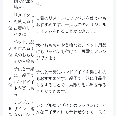
物で部屋を
す。
飾ろう
リメイクに
古着のリメイクにワッペンを使うのも
7
も使える！
おすすめです。一点もののオリジナル
位
古着のリメ
アイテムを作ることができます。
イクに
ペット用品
犬のおもちゃや首輪など、ペット用品
8
も作れる！
にもワッペンを付けて、可愛くアレン
位
犬のおもち
ジできます。
ゃや首輪も
子供と一緒
子供と一緒にハンドメイドを楽しむの
に！親子で
9
もおすすめです。親子で一緒に作品作
ハンドメイ
位
りをすることで、素敵な思い出を作る
ドを楽しも
ことができます。
う
シンプルデ
シンプルなデザインのワッペンは、ど
10
ザイン！飽
んなアイテムにも合わせやすく、長く
位
きのこない