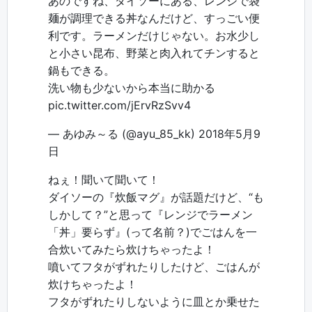
あのですね、ダイソーにある、レンジで袋
麺が調理できる丼なんだけど、すっごい便
利です。ラーメンだけじゃない。お水少し
と小さい昆布、野菜と肉入れてチンすると
鍋もできる。
洗い物も少ないから本当に助かる
pic.twitter.com/jErvRzSvv4
— あゆみ～る (@ayu_85_kk)
2018年5月9
日
ねぇ！聞いて聞いて！
ダイソーの『炊飯マグ』が話題だけど、“も
しかして？”と思って『レンジでラーメン
「丼」要らず』(って名前？)でごはんを一
合炊いてみたら炊けちゃったよ！
噴いてフタがずれたりしたけど、ごはんが
炊けちゃったよ！
フタがずれたりしないように皿とか乗せた