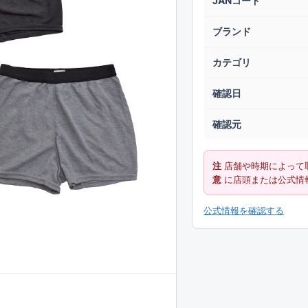
JANコード
ブランド
カテゴリ
確認日
確認元
注
店舗や時期によって
意
に店頭または公式情
公式情報を確認する