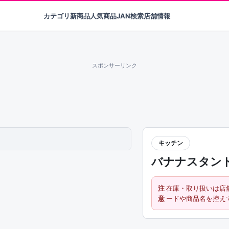
カテゴリ
新商品
人気商品
JAN検索
店舗情報
スポンサーリンク
キッチン
バナナスタン
注
在庫・取り扱いは店
意
ードや商品名を控え