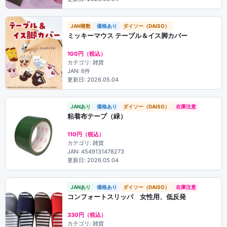
JAN複数
価格あり
ダイソー（DAISO）
ミッキーマウス テーブル＆イス脚カバー
100円（税込）
カテゴリ: 雑貨
JAN: 6件
更新日: 2026.05.04
JANあり
価格あり
ダイソー（DAISO）
在庫注意
粘着布テープ（緑）
110円（税込）
カテゴリ: 雑貨
JAN: 4549131478273
更新日: 2026.05.04
JANあり
価格あり
ダイソー（DAISO）
在庫注意
コンフォートスリッパ 女性用、低反発
330円（税込）
カテゴリ: 雑貨