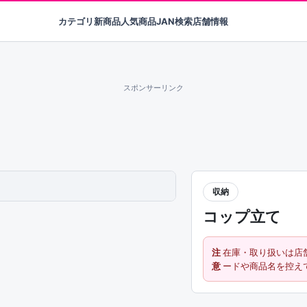
カテゴリ
新商品
人気商品
JAN検索
店舗情報
スポンサーリンク
収納
コップ立て
注
在庫・取り扱いは店
意
ードや商品名を控え